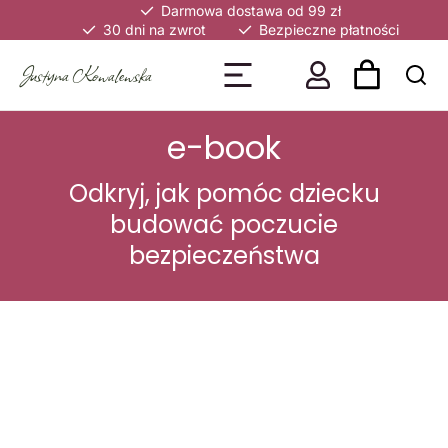
Darmowa dostawa od 99 zł
30 dni na zwrot
Bezpieczne płatności
Justyna Kowalewska
e-book
Odkryj, jak pomóc dziecku
budować poczucie
bezpieczeństwa