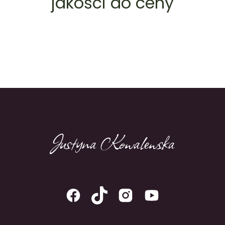
jakości do ceny
Justyna Kowalewska