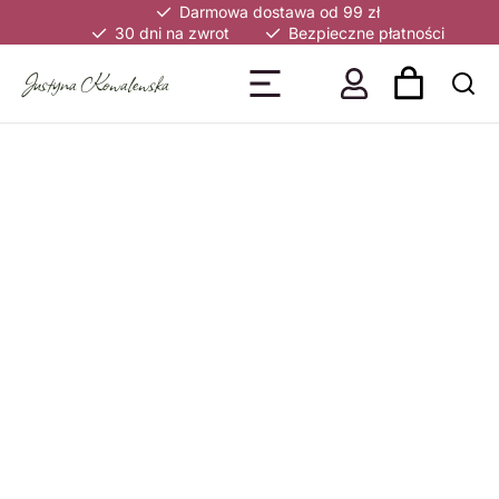
Darmowa dostawa od 99 zł
30 dni na zwrot
Bezpieczne płatności
Justyna Kowalewska