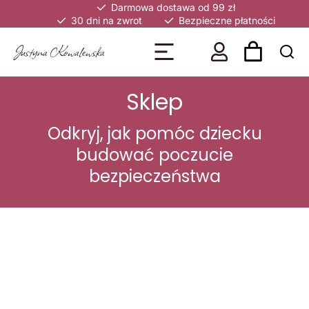
Darmowa dostawa od 99 zł
30 dni na zwrot
Bezpieczne płatności
Justyna Kowalewska
Sklep
Odkryj, jak pomóc dziecku
budować poczucie
bezpieczeństwa